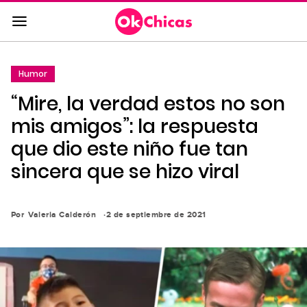
Saltar
al
contenido
principal
Humor
Saltar
“Mire, la verdad estos no son
a
la
mis amigos”: la respuesta
navegación
que dio este niño fue tan
principal
sincera que se hizo viral
Por
Valeria Calderón
2 de septiembre de 2021