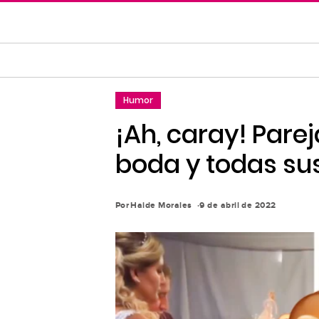
Saltar
al
contenido
principal
Saltar
Humor
a
la
¡Ah, caray! Pare
navegación
boda y todas sus
principal
Por
Haide Morales
9 de abril de 2022