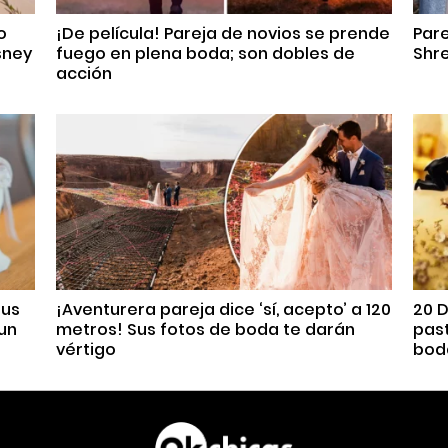
o
¡De película! Pareja de novios se prende
Par
sney
fuego en plena boda; son dobles de
Shre
acción
sus
¡Aventurera pareja dice ‘sí, acepto’ a 120
20 D
un
metros! Sus fotos de boda te darán
past
vértigo
bod