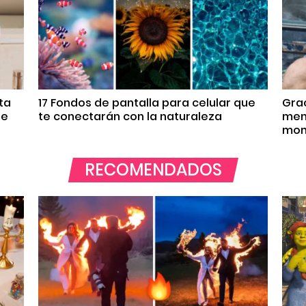
ta
17 Fondos de pantalla para celular que
Grac
re
te conectarán con la naturaleza
meno
mom
RECOMENDADOS