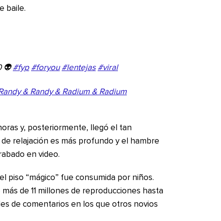
 baile.
0 👽
#fyp
#foryou
#lentejas
#viral
– Randy & Randy & Radium & Radium
horas y, posteriormente, llegó el tan
 de relajación es más profundo y el hambre
abado en video.
el piso “mágico” fue consumida por niños.
 más de 11 millones de reproducciones hasta
iles de comentarios en los que otros novios