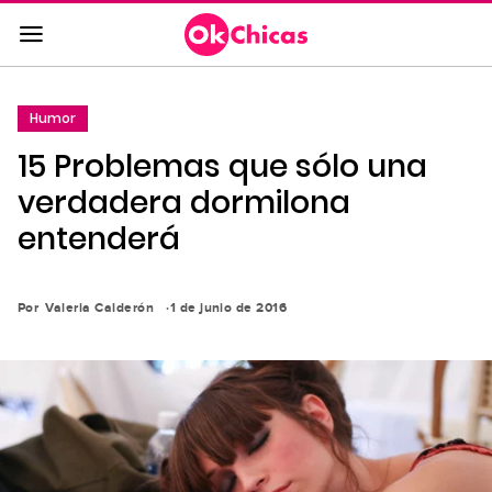
Saltar
al
contenido
principal
Humor
Saltar
15 Problemas que sólo una
a
la
verdadera dormilona
navegación
entenderá
principal
Por
Valeria Calderón
1 de junio de 2016