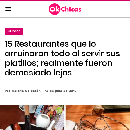
Saltar
al
contenido
principal
Humor
Saltar
15 Restaurantes que lo
a
la
arruinaron todo al servir sus
navegación
platillos; realmente fueron
principal
demasiado lejos
Por
Valeria Calderón
14 de julio de 2017