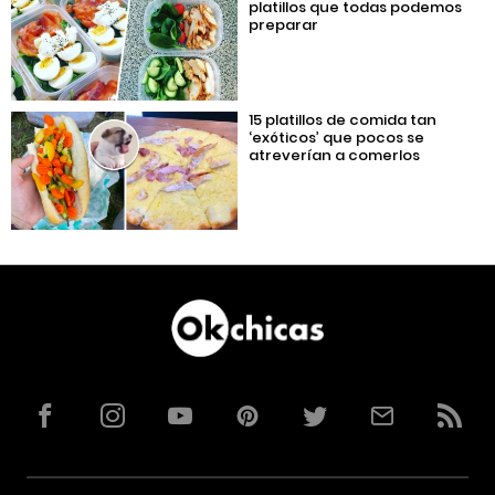
platillos que todas podemos
preparar
15 platillos de comida tan
‘exóticos’ que pocos se
atreverían a comerlos
Facebook
Instagram
YouTube
Pinterest
Twitter
Correo
RSS