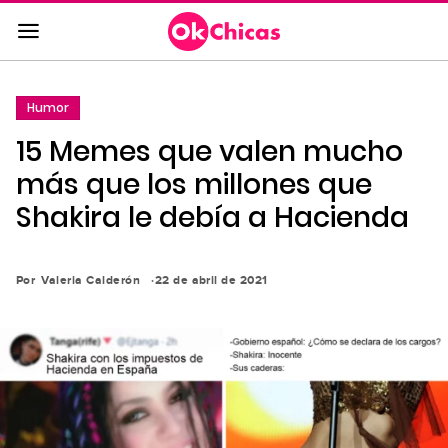
Saltar
al
contenido
principal
Humor
Saltar
15 Memes que valen mucho
a
la
más que los millones que
navegación
Shakira le debía a Hacienda
principal
Por
Valeria Calderón
22 de abril de 2021