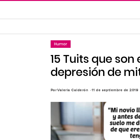
Saltar
al
contenido
principal
Saltar
Humor
a
la
15 Tuits que son
navegación
depresión de m
principal
Por
Valeria Calderón
11 de septiembre de 2019