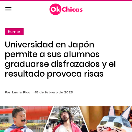
Saltar
al
contenido
principal
Humor
Saltar
Universidad en Japón
a
la
permite a sus alumnos
navegación
graduarse disfrazados y el
principal
resultado provoca risas
Por
Laura Pico
18 de febrero de 2023