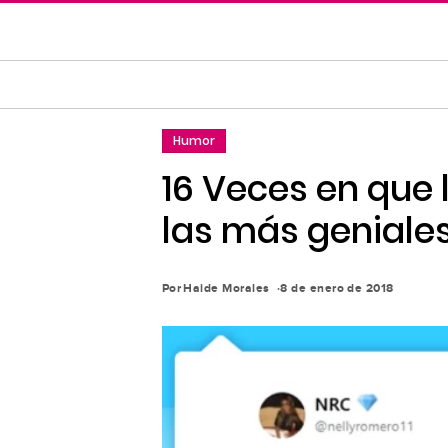
Saltar
al
contenido
principal
Saltar
Humor
a
la
16 Veces en que
navegación
las más geniales
principal
Por
Haide Morales
8 de enero de 2018