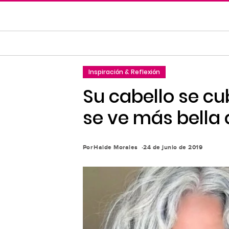
Saltar
al
contenido
principal
Saltar
Inspiración & Reflexión
a
la
Su cabello se cu
navegación
se ve más bella
principal
Por
Haide Morales
24 de junio de 2019