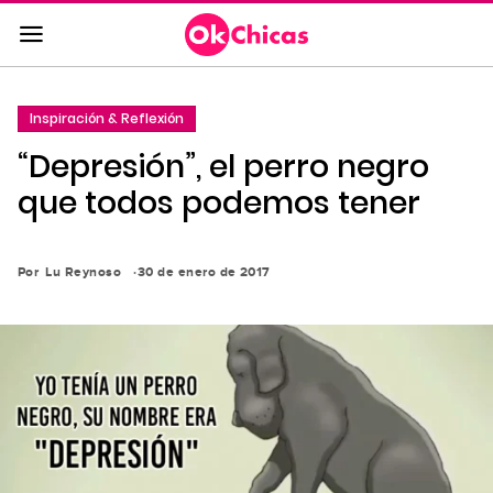
Saltar
al
contenido
principal
Inspiración & Reflexión
Saltar
“Depresión”, el perro negro
a
la
que todos podemos tener
navegación
principal
Por
Lu Reynoso
30 de enero de 2017