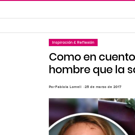
Saltar
al
contenido
principal
Saltar
Inspiración & Reflexión
a
la
Como en cuento 
navegación
hombre que la s
principal
Por
Fabiola Lomeli
25 de marzo de 2017