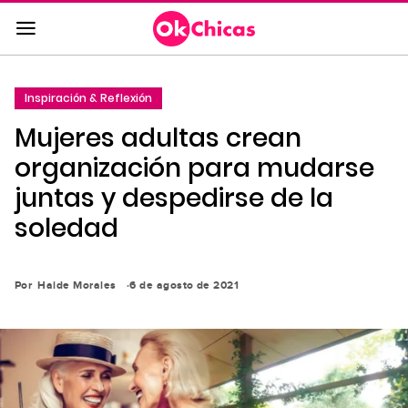
Saltar
al
contenido
principal
Inspiración & Reflexión
Saltar
Mujeres adultas crean
a
la
organización para mudarse
navegación
juntas y despedirse de la
principal
soledad
Por
Haide Morales
6 de agosto de 2021