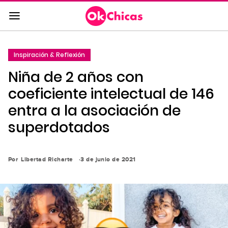
Saltar
al
contenido
principal
Inspiración & Reflexión
Saltar
Niña de 2 años con
a
la
coeficiente intelectual de 146
navegación
entra a la asociación de
principal
superdotados
Por
Libertad Richarte
3 de junio de 2021