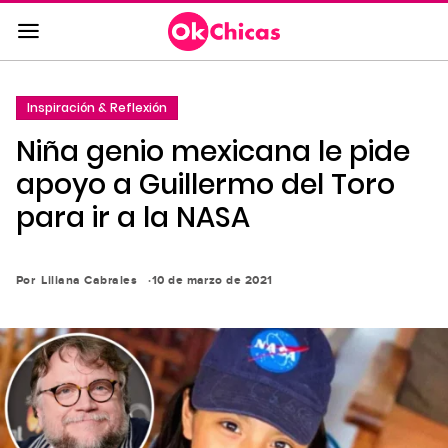
Saltar
al
contenido
principal
Inspiración & Reflexión
Saltar
Niña genio mexicana le pide
a
la
apoyo a Guillermo del Toro
navegación
para ir a la NASA
principal
Por
Liliana Cabrales
10 de marzo de 2021