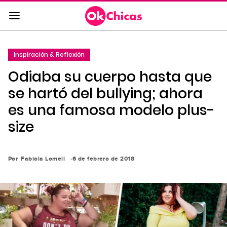
Saltar
al
contenido
principal
Inspiración & Reflexión
Saltar
Odiaba su cuerpo hasta que
a
la
se hartó del bullying; ahora
navegación
es una famosa modelo plus-
principal
size
Por
Fabiola Lomeli
6 de febrero de 2018