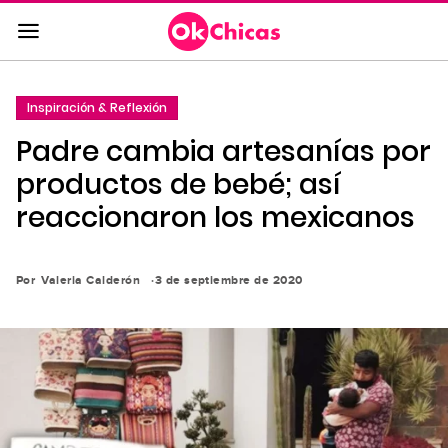
Saltar
al
contenido
principal
Inspiración & Reflexión
Saltar
Padre cambia artesanías por
a
la
productos de bebé; así
navegación
reaccionaron los mexicanos
principal
Por
Valeria Calderón
3 de septiembre de 2020