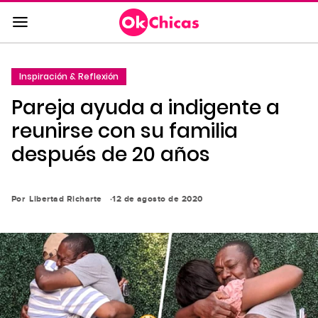
Saltar
al
contenido
principal
Inspiración & Reflexión
Saltar
Pareja ayuda a indigente a
a
la
reunirse con su familia
navegación
después de 20 años
principal
Por
Libertad Richarte
12 de agosto de 2020