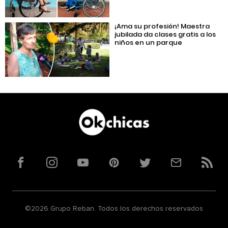
¡Ama su profesión! Maestra
jubilada da clases gratis a los
niños en un parque
Facebook
Instagram
YouTube
Pinterest
Twitter
Correo
RSS
©2026 Grupo Reban. Todos los derechos reservados