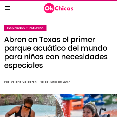
Saltar
al
contenido
principal
Inspiración & Reflexión
Saltar
Abren en Texas el primer
a
la
parque acuático del mundo
navegación
para niños con necesidades
principal
especiales
Por
Valeria Calderón
16 de junio de 2017