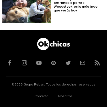
entrañable perrito
Woodstock; es lo más lindo
que verás hoy
Facebook
Instagram
YouTube
Pinterest
Twitter
Correo
RSS
©2026 Grupo Reban. Todos los derechos reservados
Contacto
Nosotros