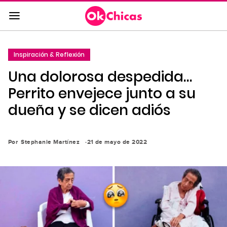
Saltar
al
contenido
principal
Inspiración & Reflexión
Saltar
Una dolorosa despedida…
a
la
Perrito envejece junto a su
navegación
dueña y se dicen adiós
principal
Por
Stephanie Martínez
21 de mayo de 2022