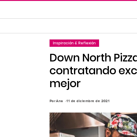
Saltar
al
contenido
principal
Saltar
Inspiración & Reflexión
a
la
Down North Pizza,
navegación
contratando exco
principal
mejor
Por
Ana
11 de diciembre de 2021