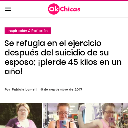
Saltar
al
contenido
principal
Inspiración & Reflexión
Saltar
Se refugia en el ejercicio
a
la
después del suicidio de su
navegación
esposo; ¡pierde 45 kilos en un
principal
año!
Por
Fabiola Lomeli
6 de septiembre de 2017