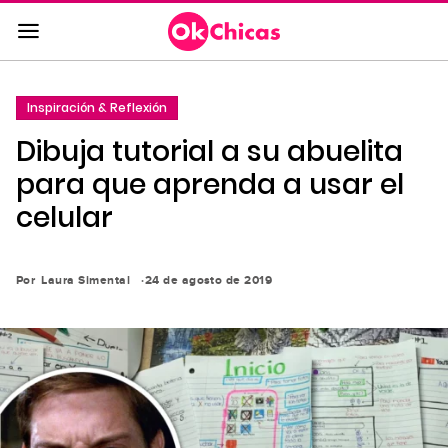
Saltar
al
contenido
principal
Inspiración & Reflexión
Saltar
Dibuja tutorial a su abuelita
a
la
para que aprenda a usar el
navegación
celular
principal
Por
Laura Simental
24 de agosto de 2019