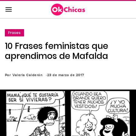
Saltar
al
contenido
principal
Frases
Saltar
10 Frases feministas que
a
la
aprendimos de Mafalda
navegación
principal
Por
Valeria Calderón
23 de marzo de 2017