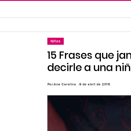
Saltar
al
contenido
principal
Saltar
Niños
a
la
15 Frases que ja
navegación
decirle a una ni
principal
Por
Ana Carolina
9 de abril de 2016