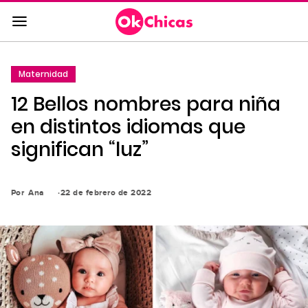
Saltar
al
contenido
principal
Maternidad
Saltar
12 Bellos nombres para niña
a
la
en distintos idiomas que
navegación
significan “luz”
principal
Por
Ana
22 de febrero de 2022