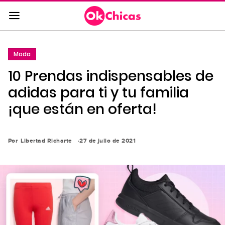
Saltar
al
contenido
principal
Moda
Saltar
10 Prendas indispensables de
a
la
adidas para ti y tu familia
navegación
¡que están en oferta!
principal
Por
Libertad Richarte
27 de julio de 2021