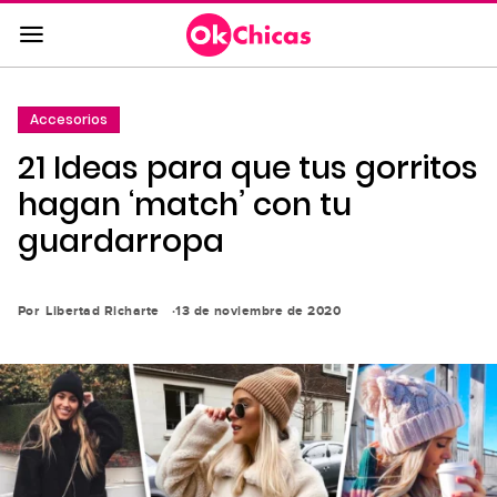
Saltar
al
contenido
principal
Accesorios
Saltar
21 Ideas para que tus gorritos
a
la
hagan ‘match’ con tu
navegación
guardarropa
principal
Por
Libertad Richarte
13 de noviembre de 2020