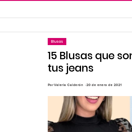
Saltar
al
contenido
principal
Saltar
Blusas
a
la
15 Blusas que s
navegación
tus jeans
principal
Por
Valeria Calderón
20 de enero de 2021