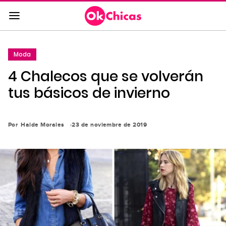
Saltar
al
contenido
principal
Moda
Saltar
4 Chalecos que se volverán
a
la
tus básicos de invierno
navegación
principal
Por
Haide Morales
23 de noviembre de 2019