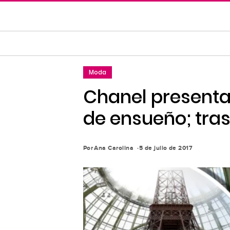
Saltar
al
contenido
principal
Saltar
Moda
a
la
Chanel presenta
navegación
de ensueño; trasl
principal
Por
Ana Carolina
5 de julio de 2017