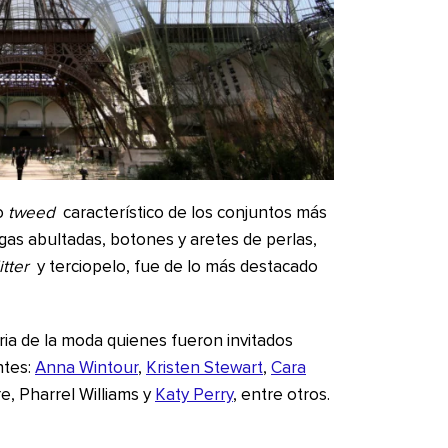
do
tweed
característico de los conjuntos más
gas abultadas, botones y aretes de perlas,
itter
y terciopelo, fue de lo más destacado
ria de la moda quienes fueron invitados
ntes:
Anna Wintour
,
Kristen Stewart
,
Cara
e, Pharrel Williams y
Katy Perry
, entre otros.