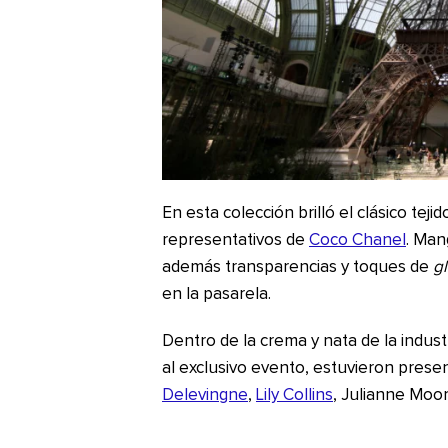
En esta colección brilló el clásico teji
representativos de
Coco Chanel
. Man
además transparencias y toques de
gl
en la pasarela.
Dentro de la crema y nata de la indust
al exclusivo evento, estuvieron prese
Delevingne
,
Lily Collins
, Julianne Moor