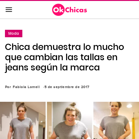
Saltar
al
contenido
principal
Moda
Saltar
Chica demuestra lo mucho
a
la
que cambian las tallas en
navegación
jeans según la marca
principal
Por
Fabiola Lomeli
5 de septiembre de 2017