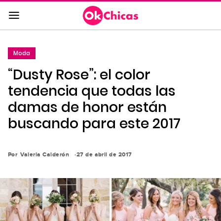
Saltar
al
contenido
principal
Moda
Saltar
“Dusty Rose”: el color
a
la
tendencia que todas las
navegación
damas de honor están
principal
buscando para este 2017
Por
Valeria Calderón
27 de abril de 2017