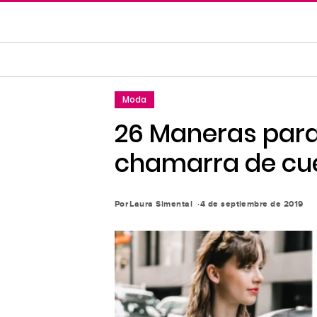
Saltar
al
contenido
principal
Saltar
Moda
a
la
26 Maneras para
navegación
chamarra de cu
principal
Por
Laura Simental
4 de septiembre de 2019