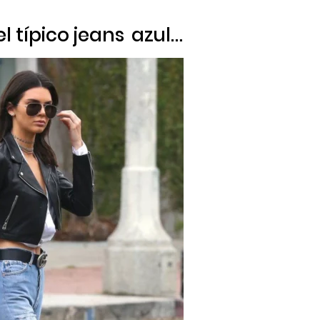
el típico
jeans
azul…