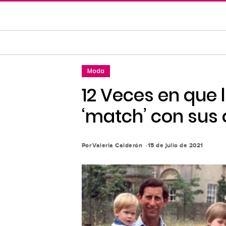
Saltar
al
contenido
principal
Saltar
Moda
a
la
12 Veces en que l
navegación
‘match’ con sus 
principal
Por
Valeria Calderón
15 de julio de 2021