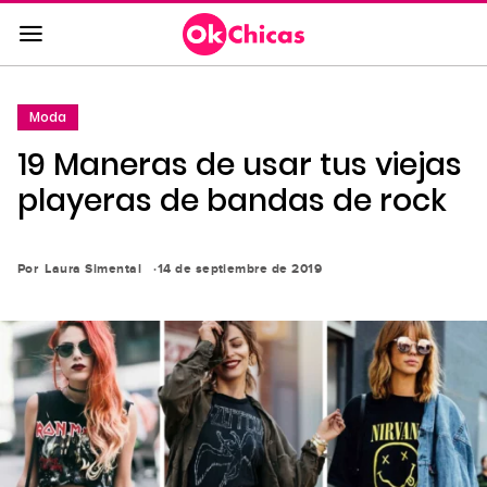
Saltar
al
contenido
principal
Moda
Saltar
19 Maneras de usar tus viejas
a
la
playeras de bandas de rock
navegación
principal
Por
Laura Simental
14 de septiembre de 2019