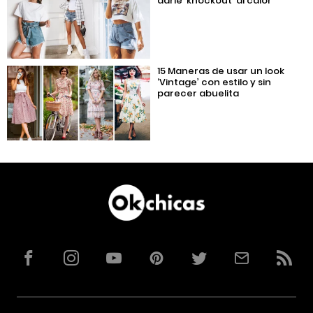
darle ‘knockout’ al calor
15 Maneras de usar un look
‘Vintage’ con estilo y sin
parecer abuelita
Facebook
Instagram
YouTube
Pinterest
Twitter
Correo
RSS