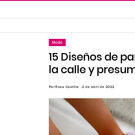
Saltar
al
contenido
principal
Saltar
Moda
a
la
15 Diseños de pa
navegación
la calle y presum
principal
Por
Rosa Castillo
2 de abril de 2022