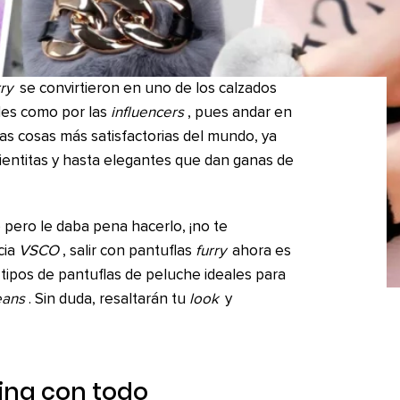
rry
se convirtieron en uno de los calzados
des como por las
influencers
, pues andar en
as cosas más satisfactorias del mundo, ya
ientitas y hasta elegantes que dan ganas de
 pero le daba pena hacerlo, ¡no te
cia
VSCO
, salir con pantuflas
furry
ahora es
tipos de pantuflas de peluche ideales para
eans
. Sin duda, resaltarán tu
look
y
bina con todo