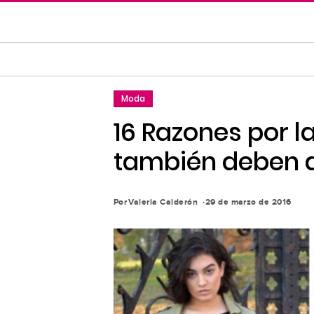
Saltar
al
contenido
principal
Saltar
Moda
a
la
16 Razones por la
navegación
también deben a
principal
Por
Valeria Calderón
29 de marzo de 2016