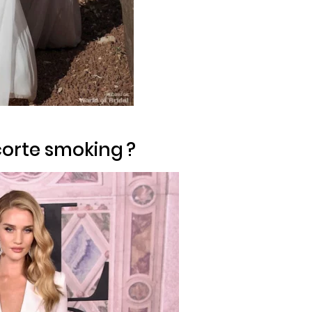
corte
smoking
?