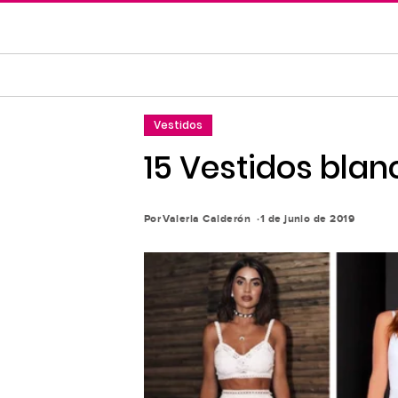
Saltar
al
contenido
principal
Saltar
Vestidos
a
la
15 Vestidos blan
navegación
principal
Por
Valeria Calderón
1 de junio de 2019