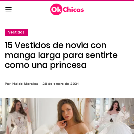
Saltar
al
contenido
principal
Vestidos
Saltar
15 Vestidos de novia con
a
la
manga larga para sentirte
navegación
como una princesa
principal
Por
Haide Morales
28 de enero de 2021