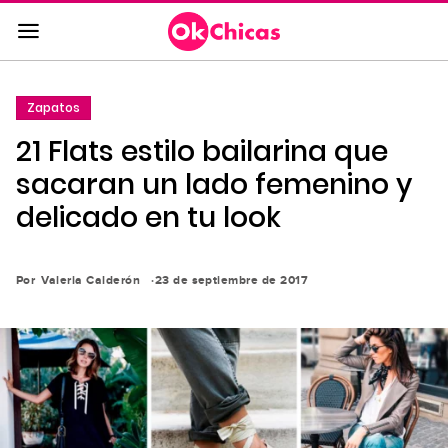
Saltar
al
contenido
principal
Zapatos
Saltar
21 Flats estilo bailarina que
a
la
sacaran un lado femenino y
navegación
delicado en tu look
principal
Por
Valeria Calderón
23 de septiembre de 2017