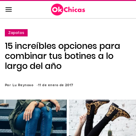
Saltar
al
contenido
principal
Zapatos
Saltar
15 increíbles opciones para
a
la
combinar tus botines a lo
navegación
largo del año
principal
Por
Lu Reynoso
11 de enero de 2017