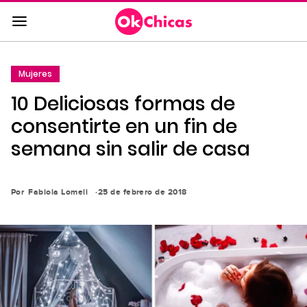
Saltar
al
contenido
principal
Mujeres
Saltar
10 Deliciosas formas de
a
la
consentirte en un fin de
navegación
semana sin salir de casa
principal
Por
Fabiola Lomeli
25 de febrero de 2018