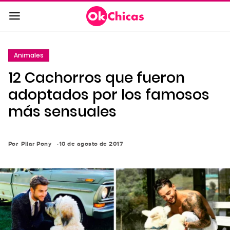
Saltar
al
contenido
principal
Animales
Saltar
12 Cachorros que fueron
a
la
adoptados por los famosos
navegación
más sensuales
principal
Por
Pilar Pony
10 de agosto de 2017