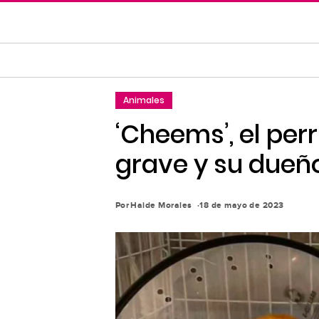
Saltar
al
contenido
principal
Saltar
Animales
a
la
‘Cheems’, el per
navegación
grave y su dueñ
principal
Por
Haide Morales
18 de mayo de 2023