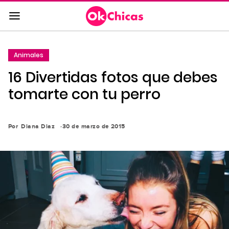
Saltar
al
contenido
principal
Animales
Saltar
16 Divertidas fotos que debes
a
la
tomarte con tu perro
navegación
principal
Por
Diana Diaz
30 de marzo de 2015