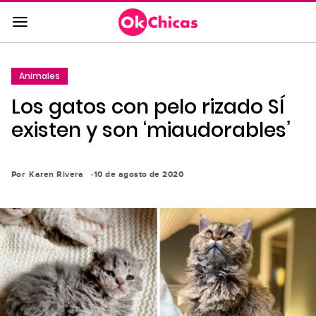
Saltar
al
contenido
principal
Animales
Saltar
Los gatos con pelo rizado SÍ
a
la
existen y son ‘miaudorables’
navegación
principal
Por
Karen Rivera
10 de agosto de 2020