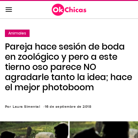
Saltar
al
contenido
principal
Animales
Saltar
Pareja hace sesión de boda
a
la
en zoológico y pero a este
navegación
tierno oso parece NO
principal
agradarle tanto la idea; hace
el mejor photoboom
Por
Laura Simental
16 de septiembre de 2018