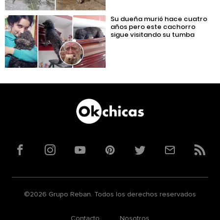
Su dueña murió hace cuatro
años pero este cachorro
sigue visitando su tumba
Facebook
Instagram
YouTube
Pinterest
Twitter
Correo
RSS
©2026 Grupo Reban. Todos los derechos reservados
Contacto
Nosotros