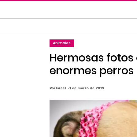
Saltar
al
contenido
principal
Saltar
Animales
a
la
Hermosas fotos
navegación
enormes perros
principal
Por
Israel
1 de marzo de 2015