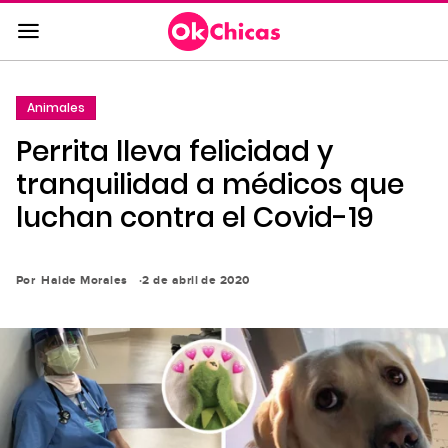
Saltar
al
contenido
principal
Animales
Saltar
Perrita lleva felicidad y
a
la
tranquilidad a médicos que
navegación
luchan contra el Covid-19
principal
Por
Haide Morales
2 de abril de 2020