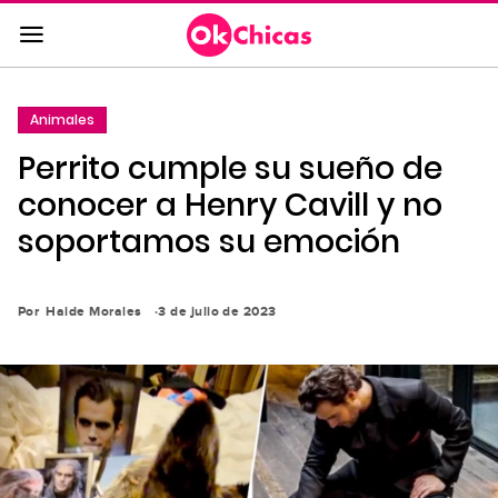
Saltar
al
contenido
principal
Animales
Saltar
Perrito cumple su sueño de
a
la
conocer a Henry Cavill y no
navegación
soportamos su emoción
principal
Por
Haide Morales
3 de julio de 2023