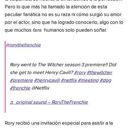
Pero lo que más ha llamado la atención de esta
peculiar fanática no es su raza ni cómo surgió su amor
por el actor, sino que ha logrado conocerlo, algo con lo
que muchos
fans
humanos solo pueden soñar.
@rorythefrenchie
Rory went to The Witcher season 3 premiere!! Did
she get to meet Henry Cavill?
#rory
#thewitcher
#premiere
#henrycavill
#netflix
#meeting
#dog
#frenchie
@Netflix
♬ original sound – RoryTheFrenchie
Rory recibió una invitación especial para asistir a la